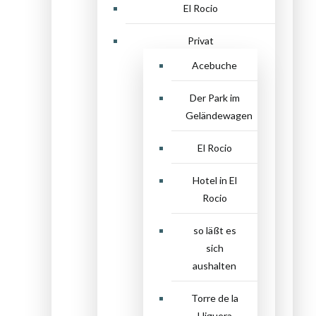
El Rocio
Privat
Acebuche
Der Park im
Geländewagen
El Rocio
Hotel in El
Rocio
so läßt es
sich
aushalten
Torre de la
Higuera