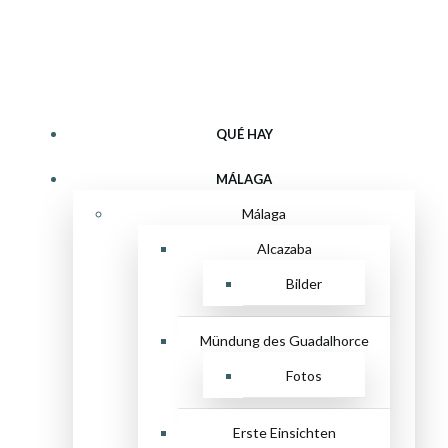
Zum
Qué hay
Inhalt
springen
QUÉ HAY
MÁLAGA
Málaga
Alcazaba
Bilder
Mündung des Guadalhorce
Fotos
Erste Einsichten