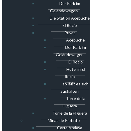
Der Park im
Geländewagen
Die Station Acebuche
El Rocio
Privat
Acebuche
Der Park im
Geländewagen
El Rocio
Hotel in El
Rocio
so läßt es sich
aushalten
Torre de la
Higuera
Torre de la Higuera
Minas de Riotinto
Corta Atalaya