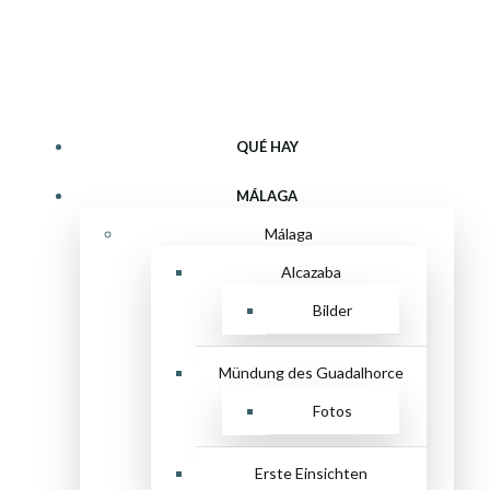
Zum
Qué hay
Inhalt
springen
QUÉ HAY
MÁLAGA
Málaga
Alcazaba
Bilder
Mündung des Guadalhorce
Fotos
Erste Einsichten