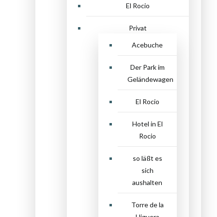
El Rocio
Privat
Acebuche
Der Park im
Geländewagen
El Rocio
Hotel in El
Rocio
so läßt es
sich
aushalten
Torre de la
Higuera