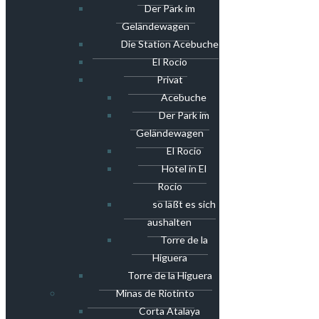
Der Park im
Geländewagen
Die Station Acebuche
El Rocio
Privat
Acebuche
Der Park im
Geländewagen
El Rocio
Hotel in El
Rocio
so läßt es sich
aushalten
Torre de la
Higuera
Torre de la Higuera
Minas de Riotinto
Corta Atalaya