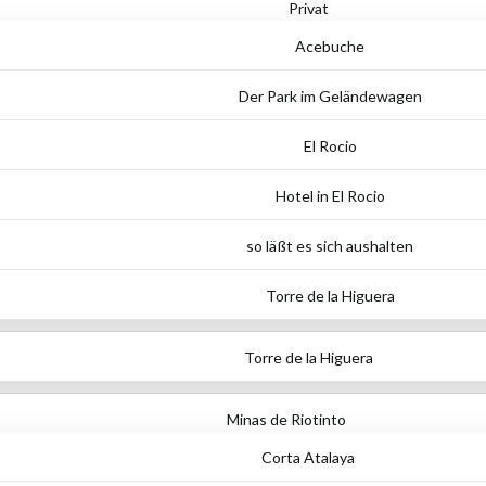
Privat
Acebuche
Der Park im Geländewagen
El Rocio
Hotel in El Rocio
so läßt es sich aushalten
Torre de la Higuera
Torre de la Higuera
Minas de Riotinto
Corta Atalaya