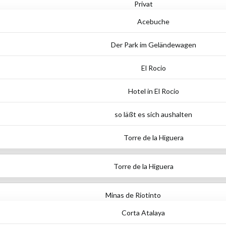
Privat
Acebuche
Der Park im Geländewagen
El Rocio
Hotel in El Rocio
so läßt es sich aushalten
Torre de la Higuera
Torre de la Higuera
Minas de Riotinto
Corta Atalaya