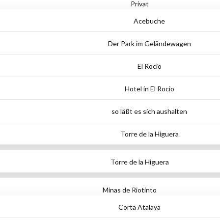
Privat
Acebuche
Der Park im Geländewagen
El Rocio
Hotel in El Rocio
so läßt es sich aushalten
Torre de la Higuera
Torre de la Higuera
Minas de Riotinto
Corta Atalaya