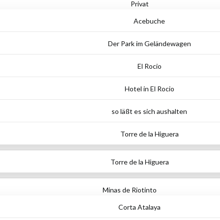
Privat
Acebuche
Der Park im Geländewagen
El Rocio
Hotel in El Rocio
so läßt es sich aushalten
Torre de la Higuera
Torre de la Higuera
Minas de Riotinto
Corta Atalaya