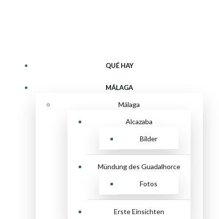
Zum
Qué hay
Inhalt
springen
QUÉ HAY
MÁLAGA
Málaga
Alcazaba
Bilder
Mündung des Guadalhorce
Fotos
Erste Einsichten