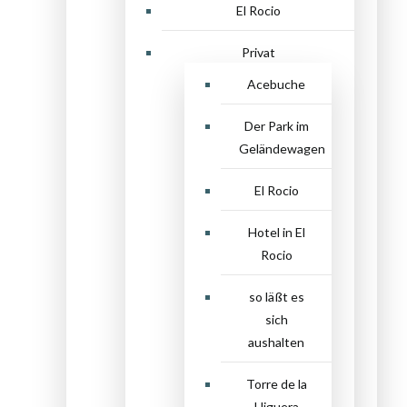
El Rocio
Privat
Acebuche
Der Park im
Geländewagen
El Rocio
Hotel in El
Rocio
so läßt es
sich
aushalten
Torre de la
Higuera