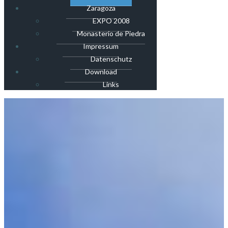
Zaragoza
EXPO 2008
Monasterio de Piedra
Impressum
Datenschutz
Download
Links