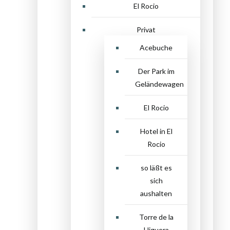
El Rocio
Privat
Acebuche
Der Park im
Geländewagen
El Rocio
Hotel in El
Rocio
so läßt es
sich
aushalten
Torre de la
Higuera