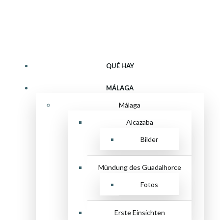
Zum
Qué hay
Inhalt
springen
QUÉ HAY
MÁLAGA
Málaga
Alcazaba
Bilder
Mündung des Guadalhorce
Fotos
Erste Einsichten