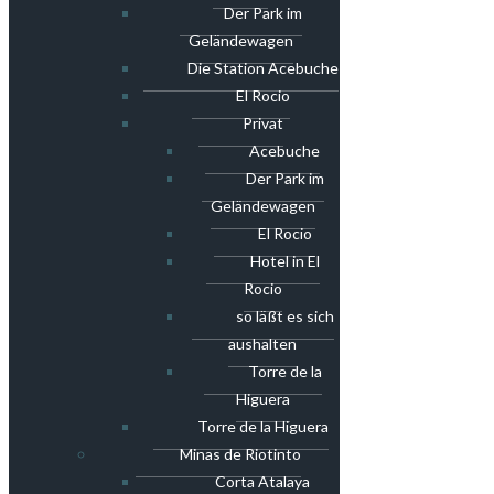
Der Park im
Geländewagen
Die Station Acebuche
El Rocio
Privat
Acebuche
Der Park im
Geländewagen
El Rocio
Hotel in El
Rocio
so läßt es sich
aushalten
Torre de la
Higuera
Torre de la Higuera
Minas de Riotinto
Corta Atalaya